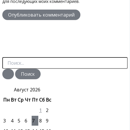
для последующих моих комментариев.
П
о
и
с
к
:
Август 2026
Пн
Вт
Ср
Чт
Пт
Сб
Вс
1
2
3
4
5
6
7
8
9