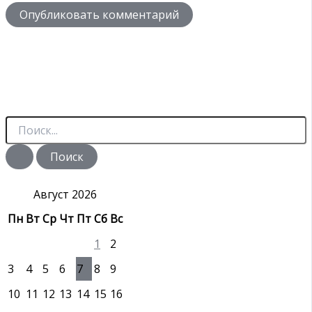
П
о
и
с
к
:
Август 2026
Пн
Вт
Ср
Чт
Пт
Сб
Вс
1
2
3
4
5
6
7
8
9
10
11
12
13
14
15
16