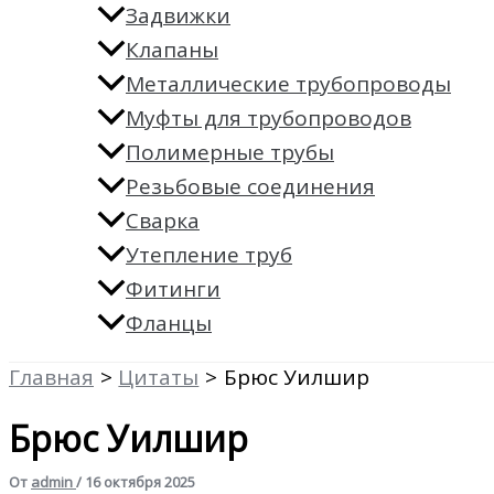
Задвижки
Клапаны
Металлические трубопроводы
Муфты для трубопроводов
Полимерные трубы
Резьбовые соединения
Сварка
Утепление труб
Фитинги
Фланцы
Главная
Цитаты
Брюс Уилшир
Брюс Уилшир
От
admin
/
16 октября 2025