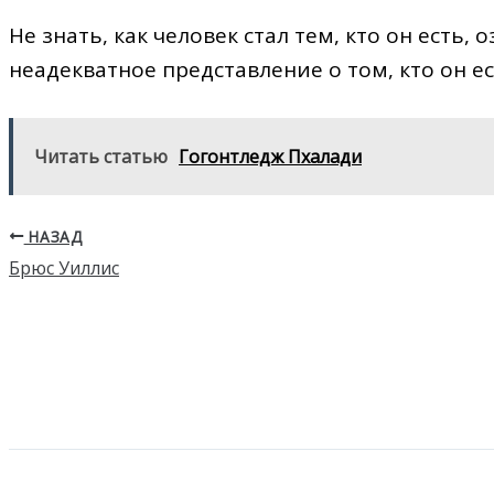
Не знать, как человек стал тем, кто он есть, 
неадекватное представление о том, кто он ес
Читать статью
Гогонтледж Пхалади
НАЗАД
Брюс Уиллис