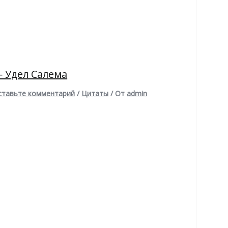
 Удел Салема
ставьте комментарий
/
Цитаты
/ От
admin