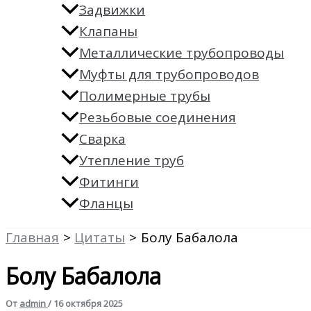
Задвижки
Клапаны
Металлические трубопроводы
Муфты для трубопроводов
Полимерные трубы
Резьбовые соединения
Сварка
Утепление труб
Фитинги
Фланцы
Главная
Цитаты
Болу Бабалола
Болу Бабалола
От
admin
/
16 октября 2025