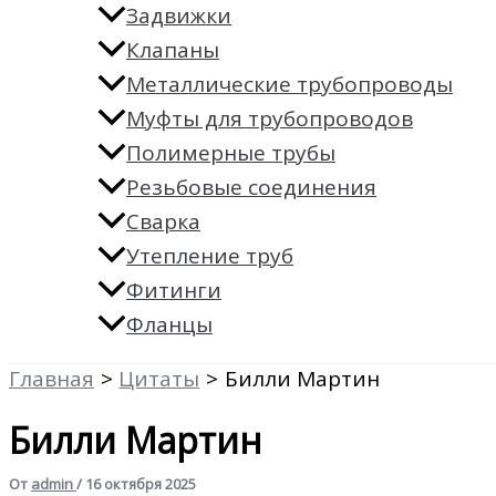
Задвижки
Клапаны
Металлические трубопроводы
Муфты для трубопроводов
Полимерные трубы
Резьбовые соединения
Сварка
Утепление труб
Фитинги
Фланцы
Главная
Цитаты
Билли Мартин
Билли Мартин
От
admin
/
16 октября 2025