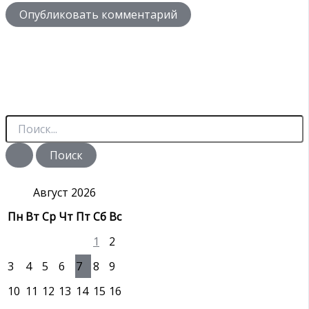
П
о
и
с
к
:
Август 2026
Пн
Вт
Ср
Чт
Пт
Сб
Вс
1
2
3
4
5
6
7
8
9
10
11
12
13
14
15
16