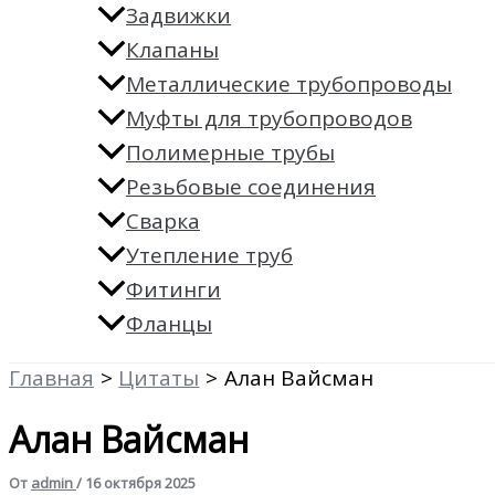
Задвижки
Клапаны
Металлические трубопроводы
Муфты для трубопроводов
Полимерные трубы
Резьбовые соединения
Сварка
Утепление труб
Фитинги
Фланцы
Главная
Цитаты
Алан Вайсман
Алан Вайсман
От
admin
/
16 октября 2025