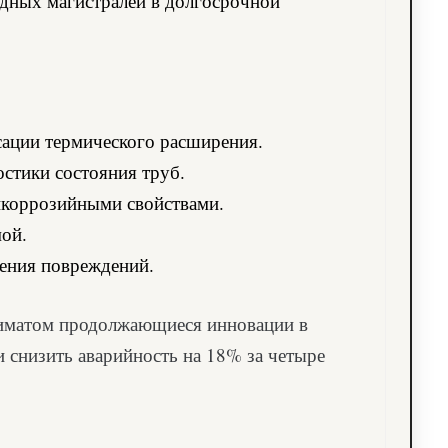
дных магистралей в долгосрочной
сации термического расширения.
стики состояния труб.
икоррозийными свойствами.
мой.
нения повреждений.
климатом продолжающиеся инновации в
 снизить аварийность на 18% за четыре