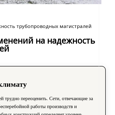
жность трубопроводных магистралей
менений на надежность
ей
 климату
й трудно переоценить. Сети, отвечающие за
бесперебойной работы производств и
обных конструкций определяет уровень