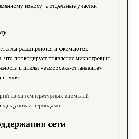
менному износу, а отдельные участки
му
 металлы расширяются и сжимаются.
, что провоцирует появление микротрещин
ажность и циклы «заморозка-оттаивание»
динения.
варий из-за температурных аномалий
предыдущими периодами.
оддержания сети