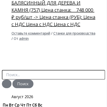
БАЛЯСИННЫЙ ДЛЯ ДЕРЕВА И
КАМНЯ (757) Цена станка: 748 000
₽ руб/шт -> Цена станка (РУБ): Цена
с НДС Цена с НДС Цена с НДС
Оставьте комментарий
/
Станки для производства
/ От
admin
П
о
и
с
к
:
Август 2026
Пн
Вт
Ср
Чт
Пт
Сб
Вс