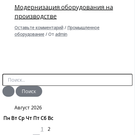
Модернизация оборудования на
производстве
Оставьте комментарий
/
Промышленное
оборудование
/ От
admin
П
о
и
с
к
:
Август 2026
Пн
Вт
Ср
Чт
Пт
Сб
Вс
1
2