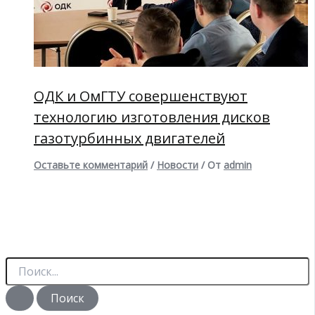
ОДК и ОмГТУ совершенствуют
технологию изготовления дисков
газотурбинных двигателей
Оставьте комментарий
/
Новости
/ От
admin
П
о
и
с