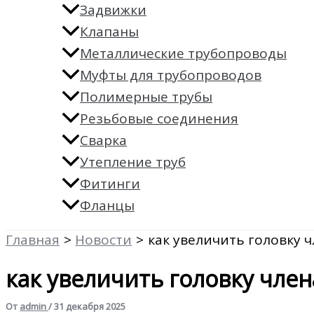
Задвижки
Клапаны
Металлические трубопроводы
Муфты для трубопроводов
Полимерные трубы
Резьбовые соединения
Сварка
Утепление труб
Фитинги
Фланцы
Главная
Новости
как увеличить головку 
как увеличить головку член
От
admin
/
31 декабря 2025