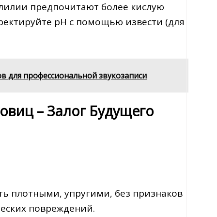
е лилии предпочитают более кислую
орректируйте pH с помощью извести (для
в для профессиональной звукозаписи
овиц – Залог Будущего
ть плотными, упругими, без признаков
ческих повреждений.