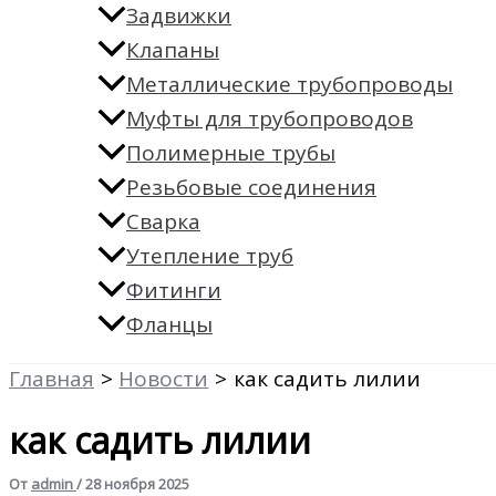
Задвижки
Клапаны
Металлические трубопроводы
Муфты для трубопроводов
Полимерные трубы
Резьбовые соединения
Сварка
Утепление труб
Фитинги
Фланцы
Главная
Новости
как садить лилии
как садить лилии
От
admin
/
28 ноября 2025