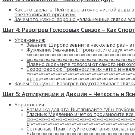
Как это сделать: Пейте достаточно чистой воды в 
обезвоживают организм.
Зачем это нужно: Хорошо увлажненные связки эла
Шаг 4: Разогрев Голосовых Связок – Как Спо
Упражнения:
Зевание: Широко зевните несколько раз – эт
Жужжание (мычание): Произносите звук «»»»»»
м»»»»»»»»»»»»»»»»»»»»»»»»»»»»»»»»»»»»»»»»»»
«»»»»»»»»»»»»»»»»»»»»»»»»»»»»»»»»»»»»»»»»»»»
Плавно скользите голосом от самого низкого
Скороговорки: Произносите их четко и медл
«»»»»»»»»»»»»»»»»»»»»»»»»»»»»»»»»»»»»»»»»»»»
дрова»»»»»»»»»»»»»»»»»»»»»»»»»»»»»»»»»»»»»»»
Зачем это нужно: Разогрев подготавливает связк
Шаг 5: Артикуляция и Дикция – Четкость и Яс
Упражнения:
Разминка для рта: Вытягивайте губы трубочко
Гласные: Медленно и четко произносите все
«»»»»»»»»»»»»»»»»»»»»»»»»»»»»»»»»»»»»»»»»»»»
Ы»»»»»»»»»»»»»»»»»»»»»»»»»»»»»»»»»»»»»»»»»»»
Согласные: Практикуйте сочетания согласных,
БД»»»»»»»»»»»»»»»»»»»»»»»»»»»»»»»»»»»»»»»»»»