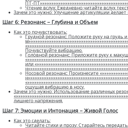
ПТ-ПТ»»»»»»»»»»»»»»»»»»»»»»»»»»»»»»»»»»»»»»»
Чтение вслух: Ежедневно читайте вслух текс
Зачем это нужно: Улучшение артикуляции делает 
Шаг 6: Резонанс – Глубина и Объем
Как это почувствовать:
Грудной резонанс: Положите руку на грудь и 
м»»»»»»»»»»»»»»»»»»»»»»»»»»»»»»»»»»»»»»»»»»»
«»»»»»»»»»»»»»»»»»»»»»»»»»»»»»»»»»»»»»»»»»»»»
Почувствуйте вибрацию.
Головной резонанс: Приложите руку к макуш
«»»»»»»»»»»»»»»»»»»»»»»»»»»»»»»»»»»»»»»»»»»»
или «»»»»»»»»»»»»»»»»»»»»»»»»»»»»»»»»»»»»»»»
н»»»»»»»»»»»»»»»»»»»»»»»»»»»»»»»»»»»»»»»»»»
Носовой резонанс: Произнесите «»»»»»»»»»»»»
н»»»»»»»»»»»»»»»»»»»»»»»»»»»»»»»»»»»»»»»»»»»
«»»»»»»»»»»»»»»»»»»»»»»»»»»»»»»»»»»»»»»»»»»»
ощущая вибрацию в носу.
Зачем это нужно: Использование различных резон
«»»»»»»»»»»»»»»»»»»»»»»»»»»»»»»»»»»»»»»»»»»»»»»»»
лишнего напряжения.
Шаг 7: Эмоции и Интонация – Живой Голос
Как это сделать:
Читайте стихи и прозу: Старайтесь передат