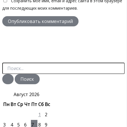
Сохранить моё имя, email и адрес сайта в этом браузере
для последующих моих комментариев.
П
о
и
с
к
:
Август 2026
Пн
Вт
Ср
Чт
Пт
Сб
Вс
1
2
3
4
5
6
7
8
9