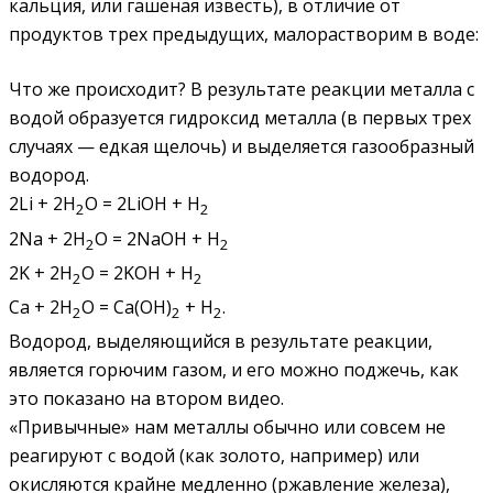
кальция, или гашеная известь), в отличие от
продуктов трех предыдущих, малорастворим в воде:
Что же происходит? В результате реакции металла с
водой образуется гидроксид металла (в первых трех
случаях — едкая щелочь) и выделяется газообразный
водород.
2Li + 2H
O = 2LiOH + H
2
2
2Na + 2H
O = 2NaOH + H
2
2
2K + 2H
O = 2KOH + H
2
2
Ca + 2H
O = Ca(OH)
+ H
.
2
2
2
Водород, выделяющийся в результате реакции,
является горючим газом, и его можно поджечь, как
это показано на втором видео.
«Привычные» нам металлы обычно или совсем не
реагируют с водой (как золото, например) или
окисляются крайне медленно (ржавление железа),