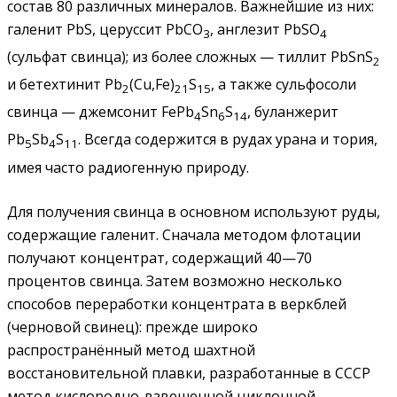
состав 80 различных минералов. Важнейшие из них:
галенит PbS, церуссит PbCO
, англезит PbSO
3
4
(сульфат свинца); из более сложных — тиллит PbSnS
2
и бетехтинит Pb
(Cu,Fe)
S
, а также сульфосоли
2
21
15
свинца — джемсонит FePb
Sn
S
, буланжерит
4
6
14
Pb
Sb
S
. Всегда содержится в рудах урана и тория,
5
4
11
имея часто радиогенную природу.
Для получения свинца в основном используют руды,
содержащие галенит. Сначала методом флотации
получают концентрат, содержащий 40—70
процентов свинца. Затем возможно несколько
способов переработки концентрата в веркблей
(черновой свинец): прежде широко
распространённый метод шахтной
восстановительной плавки, разработанные в СССР
метод кислородно-взвешенной циклонной