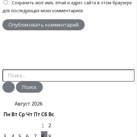
Сохранить моё имя, email и адрес сайта в этом браузере
для последующих моих комментариев.
П
о
и
с
к
:
Август 2026
Пн
Вт
Ср
Чт
Пт
Сб
Вс
1
2
3
4
5
6
7
8
9