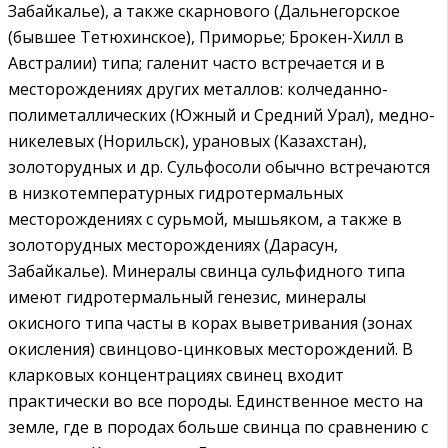
Забайкалье), а также скарнового (Дальнегорское
(бывшее Тетюхинское), Приморье; Брокен-Хилл в
Австралии) типа; галенит часто встречается и в
месторождениях других металлов: колчеданно-
полиметаллических (Южный и Средний Урал), медно-
никелевых (Норильск), урановых (Казахстан),
золоторудных и др. Сульфосоли обычно встречаются
в низкотемпературных гидротермальных
месторождениях с сурьмой, мышьяком, а также в
золоторудных месторождениях (Дарасун,
Забайкалье). Минералы свинца сульфидного типа
имеют гидротермальный генезис, минералы
окисного типа часты в корах выветривания (зонах
окисления) свинцово-цинковых месторождений. В
кларковых концентрациях свинец входит
практически во все породы. Единственное место на
земле, где в породах больше свинца по сравнению с