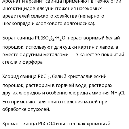
Арсенат и арсенит свинца применяют в технологии
инсектицидов для уничтожения насекомых —
вредителей сельского хозяйства (непарного
шелкопряда и хлопкового долгоносика).
Борат свинца Pb(BO
)
•H
O, нерастворимый белый
2
2
2
порошок, используют для сушки картин и лаков, а
вместе с другими металлами — в качестве покрытий
стекла и фарфора.
Хлорид свинца PbCl
, белый кристаллический
2
порошок, растворим в горячей воде, растворах
других хлоридов и особенно хлорида аммония NH
Cl.
4
Его применяют для приготовления мазей при
обработке опухолей.
Хромат свинца PbCrO4 известен как хромовый