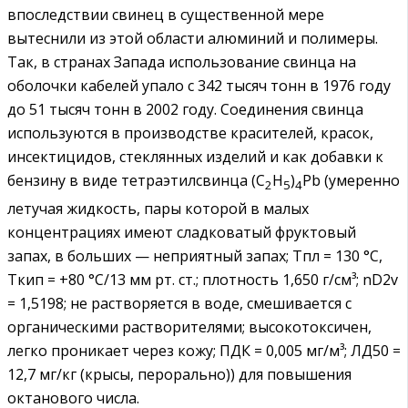
впоследствии свинец в существенной мере
вытеснили из этой области алюминий и полимеры.
Так, в странах Запада использование свинца на
оболочки кабелей упало с 342 тысяч тонн в 1976 году
до 51 тысяч тонн в 2002 году. Соединения свинца
используются в производстве красителей, красок,
инсектицидов, стеклянных изделий и как добавки к
бензину в виде тетраэтилсвинца (C
H
)
Pb (умеренно
2
5
4
летучая жидкость, пары которой в малых
концентрациях имеют сладковатый фруктовый
запах, в больших — неприятный запах; Тпл = 130 °C,
Ткип = +80 °С/13 мм рт. ст.; плотность 1,650 г/см³; nD2v
= 1,5198; не растворяется в воде, смешивается с
органическими растворителями; высокотоксичен,
легко проникает через кожу; ПДК = 0,005 мг/м³; ЛД50 =
12,7 мг/кг (крысы, перорально)) для повышения
октанового числа.