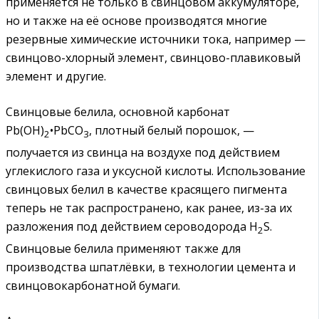
применяется не только в свинцовом аккумуляторе,
но и также на её основе производятся многие
резервные химические источники тока, например —
свинцово-хлорный элемент, свинцово-плавиковый
элемент и другие.
Свинцовые белила, основной карбонат
Pb(OH)
•PbCO
, плотный белый порошок, —
2
3
получается из свинца на воздухе под действием
углекислого газа и уксусной кислоты. Использование
свинцовых белил в качестве красящего пигмента
теперь не так распространено, как ранее, из-за их
разложения под действием сероводорода H
S.
2
Свинцовые белила применяют также для
производства шпатлёвки, в технологии цемента и
свинцовокарбонатной бумаги.