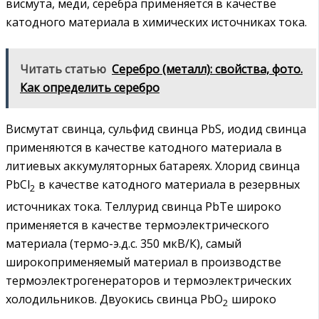
висмута, меди, серебра применяется в качестве
катодного материала в химических источниках тока.
Читать статью
Серебро (металл): свойства, фото.
Как определить серебро
Висмутат свинца, сульфид свинца PbS, иодид свинца
применяются в качестве катодного материала в
литиевых аккумуляторных батареях. Хлорид свинца
PbCl
в качестве катодного материала в резервных
2
источниках тока. Теллурид свинца PbTe широко
применяется в качестве термоэлектрического
материала (термо-э.д.с. 350 мкВ/К), самый
широкоприменяемый материал в производстве
термоэлектрогенераторов и термоэлектрических
холодильников. Двуокись свинца PbO
широко
2