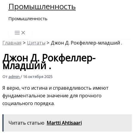
Промышленность
Перейти
к
Промышленность
содержимому
Главная
Цитаты
Джон Д. Рокфеллер-младший .
Джон Д. Рокфеллер-
младший .
От
admin
/
16 октября 2025
Я верю, что истина и справедливость имеют
фундаментальное значение для прочного
социального порядка.
Читать статью
Martti Ahtisaari