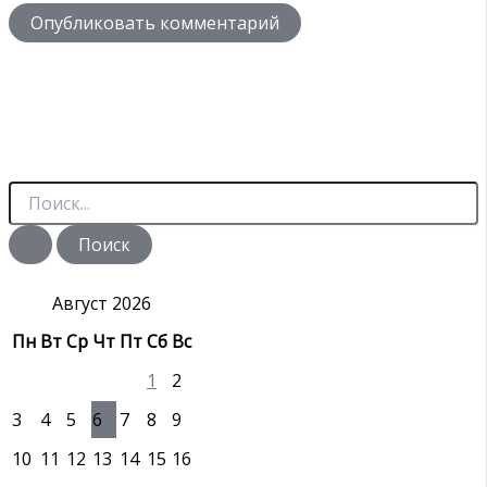
П
о
и
с
к
:
Август 2026
Пн
Вт
Ср
Чт
Пт
Сб
Вс
1
2
3
4
5
6
7
8
9
10
11
12
13
14
15
16