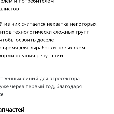
телем и потребителем
алистов
й из них считается нехватка некоторых
тов технологически сложных групп.
чтобы освоить доселе
 время для выработки новых схем
 формирования репутации
ственных линий для агросектора
же через первый год, благодаря
е.
апчастей