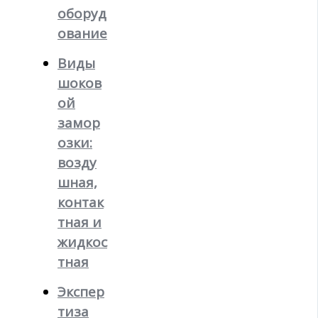
оборуд
ование
Виды
шоков
ой
замор
озки:
возду
шная,
контак
тная и
жидкос
тная
Экспер
тиза