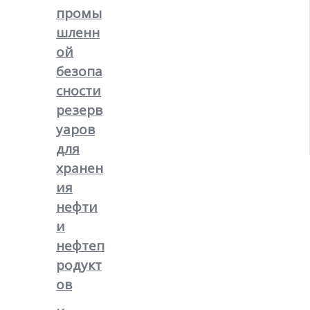
промы
шленн
ой
безопа
сности
резерв
уаров
для
хранен
ия
нефти
и
нефтеп
родукт
ов