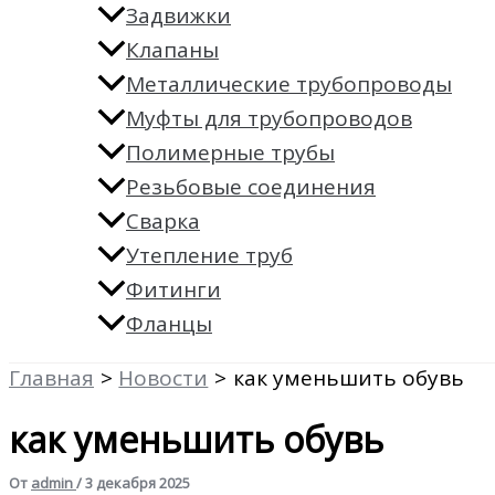
Задвижки
Клапаны
Металлические трубопроводы
Муфты для трубопроводов
Полимерные трубы
Резьбовые соединения
Сварка
Утепление труб
Фитинги
Фланцы
Главная
Новости
как уменьшить обувь
как уменьшить обувь
От
admin
/
3 декабря 2025