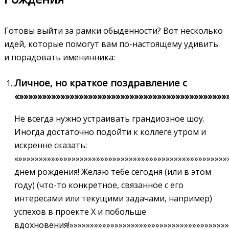
Готовы выйти за рамки обыденности? Вот несколько
идей‚ которые помогут вам по-настоящему удивить
и порадовать именинника:
Личное‚ но краткое поздравление с
«»»»»»»»»»»»»»»»»»»»»»»»»»»»»»»»»»»»»»»»»»»»»
Не всегда нужно устраивать грандиозное шоу.
Иногда достаточно подойти к коллеге утром и
искренне сказать:
«»»»»»»»»»»»»»»»»»»»»»»»»»»»»»»»»»»»»»»»»»»»»»»»»»»»
днем рождения! Желаю тебе сегодня (или в этом
году) (что-то конкретное‚ связанное с его
интересами или текущими задачами‚ например)
успехов в проекте X и побольше
вдохновения!»»»»»»»»»»»»»»»»»»»»»»»»»»»»»»»»»»»»»»»