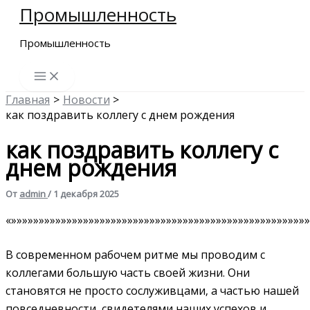
Промышленность
Перейти
к
Промышленность
содержимому
Главная
Новости
как поздравить коллегу с днем рождения
как поздравить коллегу с
днем рождения
От
admin
/
1 декабря 2025
«»»»»»»»»»»»»»»»»»»»»»»»»»»»»»»»»»»»»»»»»»»»»»»»»»»»»»»
В современном рабочем ритме мы проводим с
коллегами большую часть своей жизни. Они
становятся не просто сослуживцами‚ а частью нашей
повседневности‚ свидетелями наших успехов и