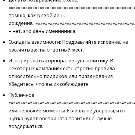
«»»»»»»»»»»»»»»»»»»»»»»»»»»»»»»»»»»»»»»»»»»»»»»»»»»»
помню‚ как в свой день
рождения…»»»»»»»»»»»»»»»»»»»»»»»»»»»»»»»»»»»»»»»»»
– нет‚ это день именинника.
Ожидать взаимности: Поздравляйте искренне‚ не
рассчитывая на ответный жест.
Игнорировать корпоративную политику: В
некоторых компаниях есть строгие правила
относительно подарков или празднования.
Убедитесь‚ что вы их соблюдаете.
Публичное
«»»»»»»»»»»»»»»»»»»»»»»»»»»»»»»»»»»»»»»»»»»»»»»»»»»
или неловкие моменты: Если вы не уверены‚ что
шутка будет воспринята позитивно‚ лучше
воздержаться.