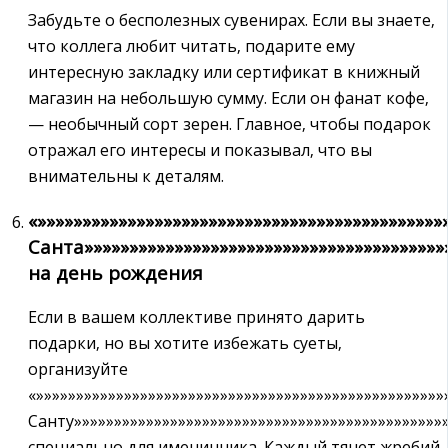
Забудьте о бесполезных сувенирах. Если вы знаете‚
что коллега любит читать‚ подарите ему
интересную закладку или сертификат в книжный
магазин на небольшую сумму. Если он фанат кофе‚
— необычный сорт зерен. Главное‚ чтобы подарок
отражал его интересы и показывал‚ что вы
внимательны к деталям.
«»»»»»»»»»»»»»»»»»»»»»»»»»»»»»»»»»»»»»»»»»»»»
Санта»»»»»»»»»»»»»»»»»»»»»»»»»»»»»»»»»»»»»»»»
на день рождения
Если в вашем коллективе принято дарить
подарки‚ но вы хотите избежать суеты‚
организуйте
«»»»»»»»»»»»»»»»»»»»»»»»»»»»»»»»»»»»»»»»»»»»»»»»»»»
Санту»»»»»»»»»»»»»»»»»»»»»»»»»»»»»»»»»»»»»»»»»»»»»»
специально для именинника. Каждый тянет жребий