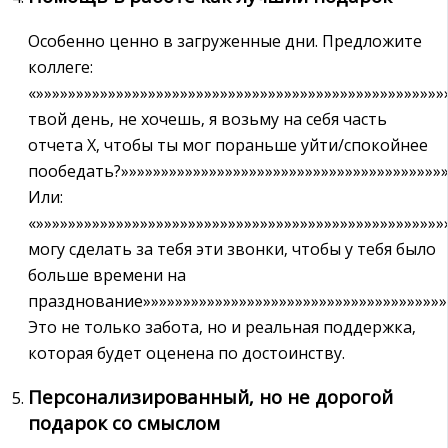
Особенно ценно в загруженные дни. Предложите
коллеге:
«»»»»»»»»»»»»»»»»»»»»»»»»»»»»»»»»»»»»»»»»»»»»»»»»»»
твой день‚ не хочешь‚ я возьму на себя часть
отчета X‚ чтобы ты мог пораньше уйти/спокойнее
пообедать?»»»»»»»»»»»»»»»»»»»»»»»»»»»»»»»»»»»»»»»»»
Или:
«»»»»»»»»»»»»»»»»»»»»»»»»»»»»»»»»»»»»»»»»»»»»»»»»»»»
могу сделать за тебя эти звонки‚ чтобы у тебя было
больше времени на
празднование»»»»»»»»»»»»»»»»»»»»»»»»»»»»»»»»»»»»»»»
Это не только забота‚ но и реальная поддержка‚
которая будет оценена по достоинству.
Персонализированный‚ но не дорогой
подарок со смыслом