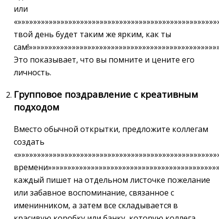
или
«»»»»»»»»»»»»»»»»»»»»»»»»»»»»»»»»»»»»»»»»»»»»»»»»»»
твой день будет таким же ярким‚ как ты
сам!»»»»»»»»»»»»»»»»»»»»»»»»»»»»»»»»»»»»»»»»»»»»»»»»
Это показывает‚ что вы помните и цените его
личность.
Групповое поздравление с креативным
подходом
Вместо обычной открытки‚ предложите коллегам
создать
«»»»»»»»»»»»»»»»»»»»»»»»»»»»»»»»»»»»»»»»»»»»»»»»»»»»
времени»»»»»»»»»»»»»»»»»»»»»»»»»»»»»»»»»»»»»»»»»»»»
каждый пишет на отдельном листочке пожелание
или забавное воспоминание‚ связанное с
именинником‚ а затем все складывается в
красивую коробку или банку‚ которую коллега