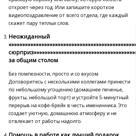
откроет через год. Или запишите короткое
видеопоздравление от всего отдела‚ где каждый
скажет пару теплых слов.
Неожиданный
«»»»»»»»»»»»»»»»»»»»»»»»»»»»»»»»»»»»»»»»»»»»»
сюрприз»»»»»»»»»»»»»»»»»»»»»»»»»»»»»»»»»»»»»»
за общим столом
Без помпезности‚ просто и со вкусом.
Договоритесь с несколькими коллегами принести
по небольшому угощению (домашнее печенье‚
фрукты‚ небольшой торт) и устройте 5-минутный
перерыв на кофе-брейк в честь именинника. Это
создает уютную‚ домашнюю атмосферу и не
отвлекает от работы надолго.
Помощь в работе как лучший подарок