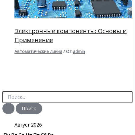
Электронные компоненты: Основы и
Применение
Автоматические линии
/ От
admin
П
о
и
с
к
:
Август 2026